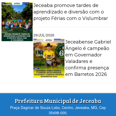
Jeceaba promove tardes de
aprendizado e diversão com o
projeto Férias com o Vislumbrar
29/JUL/2026
Jeceabense Gabriel
Ângelo é campeão
em Governador
Valadares e
confirma presença
em Barretos 2026
Prefeitura Municipal de Jeceaba
Praça Dagmar de Souza Lobo, Centro, Jeceaba, MG, Cep
35498-000.