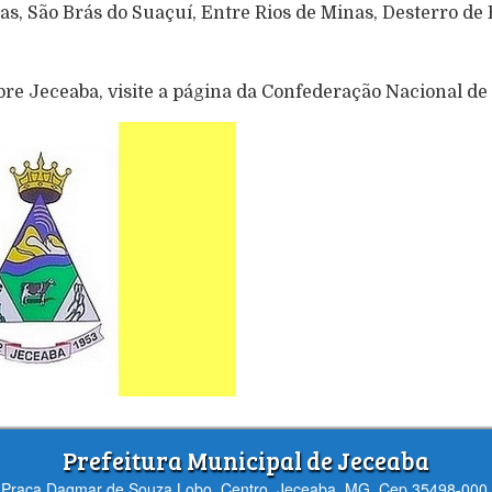
as, São Brás do Suaçuí, Entre Rios de Minas, Desterro de 
bre Jeceaba, visite a página da Confederação Nacional de
Prefeitura Municipal de Jeceaba
Praça Dagmar de Souza Lobo, Centro, Jeceaba, MG, Cep 35498-000.