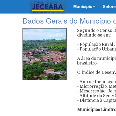
Município
Setore
Dados Gerais do Município 
Segundo o Censo De
dividindo-se em:
- População Rural 
- População Urbana
A área do municípi
brasileiro.
O Índice de Desen
- Ano de Instalação
- Microrregião: Me
- Mesorregião: Je
- Altitude da Sede
- Distância à Capit
Municípios Limítro