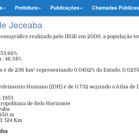
s
Prefeitura
Publicações
Chamadas Públicas
de Jeceaba
mográfico realizado pelo IBGE em 2000, a população tota
: 53,66%
 : 46,34%
o é de 236 km² representando 0.0402% do Estado, 0.0255%
volvimento Humano (IDH) é de 0.732 segundo o Atlas 
: 1953
tropolitana de Belo Horizonte
ceaba
: 850 m
al: 124 Km
fes