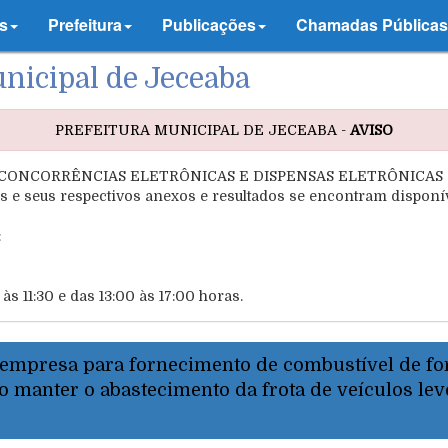
s
Prefeitura
Publicações
Chamadas Públicas
unicipal de Jeceaba
PREFEITURA MUNICIPAL DE JECEABA -
AVISO
CONCORRÊNCIAS ELETRÔNICAS E DISPENSAS ELETRÔNICAS são 
s e seus respectivos anexos e resultados se encontram disponív
:
s 11:30 e das 13:00 às 17:00 horas.
 empresa para fornecimento de combustível de fo
ndo manter o abastecimento da frota de veículos l