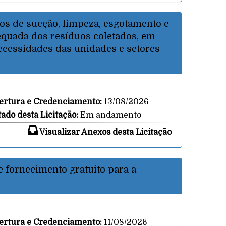
os de sucção, limpeza, esgotamento e
dequada dos resíduos coletados, em
ecessidades das unidades e setores
ertura e Credenciamento:
13/08/2026
tado desta Licitação:
Em andamento
Visualizar Anexos desta Licitação
e fornecimento gratuito para a
ertura e Credenciamento:
11/08/2026