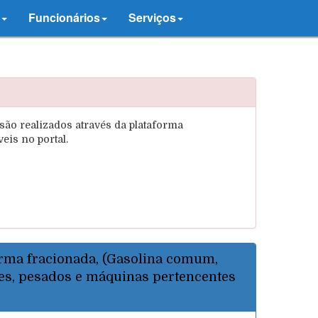
Funcionários
Serviços
realizados através da plataforma
eis no portal.
rma fracionada, (Gasolina comum,
eves, pesados e máquinas pertencentes