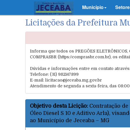
Município
Setore
Licitações da Prefeitura M
Informa que todos os PREGÕES ELETRÔNICOS, 
COMPRASBR (https://comprasbr.com.br), os editai
Dúvidas e informações entre em contato através
Telefone: (31) 982147899
E-mail: licitacao@jeceaba.mg.gov.br
Atendimento de segunda a sexta-feira, das 08:00 à
Objetivo desta Licição:
Contratação de
Óleo Diesel S 10 e Aditivo Arla), visa
ao Município de Jeceaba – MG