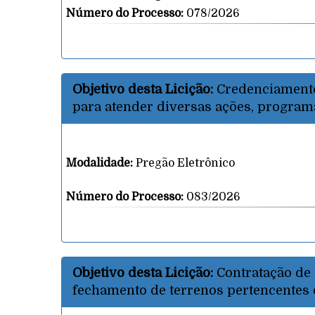
Número do Processo:
078/2026
Objetivo desta Licição:
Credenciamento
para atender diversas ações, program
Modalidade:
Pregão Eletrônico
Número do Processo:
083/2026
Objetivo desta Licição:
Contratação de
fechamento de terrenos pertencentes