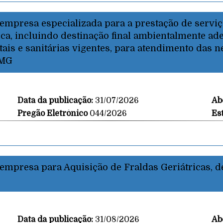
empresa especializada para a prestação de serviç
ica, incluindo destinação final ambientalmente a
s e sanitárias vigentes, para atendimento das n
 MG
Data da publicação:
31/07/2026
Ab
Pregão Eletrônico
044/2026
Es
empresa para Aquisição de Fraldas Geriátricas, d
Data da publicação:
31/08/2026
Ab