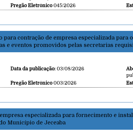
Pregão Eletrônico
045/2026
Es
 para contração de empresa especializada para o
as e eventos promovidos pelas secretarias requis
Data da publicação:
03/08/2026
Ab
pu
Pregão Eletrônico
003/2026
Es
 empresa especializada para fornecimento e insta
 do Município de Jeceaba