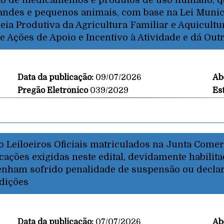
ção de medicamentos e produtos de uso humano, q
randes e pequenos animais, com base na Lei Munici
a Produtiva da Agricultura Familiar e Aquicultur
 Ações de Apoio e Incentivo à Atividade e dá Out
Data da publicação:
09/07/2026
Ab
Pregão Eletrônico
039/2029
Es
Leiloeiros Oficiais matriculados na Junta Comerc
ações exigidas neste edital, devidamente habilit
 tenham sofrido penalidade de suspensão ou decla
ndições
Data da publicação:
07/07/2026
Ab