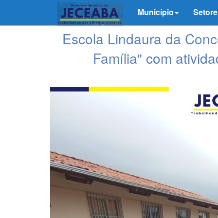
Município
Setore
Escola Lindaura da Conc
Família" com ativida