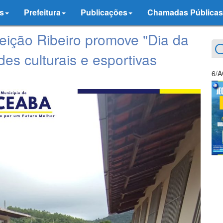
s
Prefeitura
Publicações
Chamadas Públicas
eição Ribeiro promove "Dia da
O
des culturais e esportivas
6/